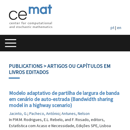
pt
|
en
PUBLICATIONS
> ARTIGOS OU CAPÍTULOS EM
LIVROS EDITADOS
Modelo adaptativo de partilha de largura de banda
em cenário de auto-estrada (Bandwidth sharing
model in a highway scenario)
Jacinto, G.
;
Pacheco, António
;
Antunes, Nelson
In P.M.M. Rodrigues, E.L. Rebelo, and F. Rosado, editors,
Estatística com Acaso e Necessidade, Edições SPE, Lisboa