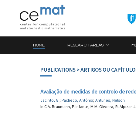
HOME
RESEARCH AREAS
M
PUBLICATIONS
> ARTIGOS OU CAPÍTULO
Avaliação de medidas de controlo de red
Jacinto, G.
;
Pacheco, António
;
Antunes, Nelson
In C.A. Braumann, P. Infante, M.M. Oliveira, R. Alpizar