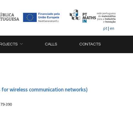
pt
|
en
ROJECTS
CALLS
CONTACTS
s for wireless communication networks)
 379-390