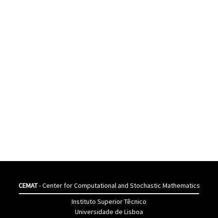
CEMAT
- Center for Computational and Stochastic Mathematics
Instituto Superior Têcnico
Universidade de Lisboa