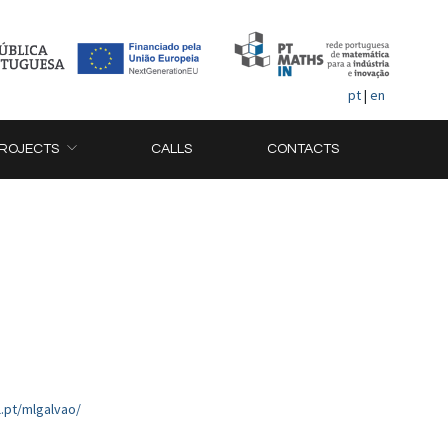
pt
|
en
ROJECTS
CALLS
CONTACTS
ul.pt/mlgalvao/