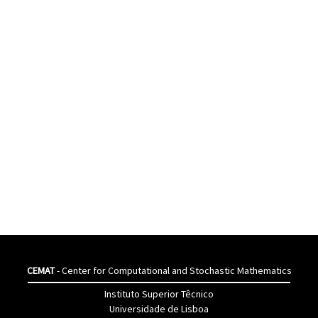
CEMAT
- Center for Computational and Stochastic Mathematics
Instituto Superior Têcnico
Universidade de Lisboa