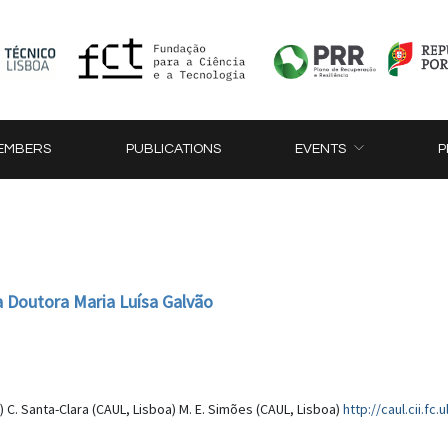
EMBERS
PUBLICATIONS
EVENTS
P
Doutora Maria Luísa Galvão
 C. Santa-Clara (CAUL, Lisboa) M. E. Simões (CAUL, Lisboa)
http://caul.cii.fc.