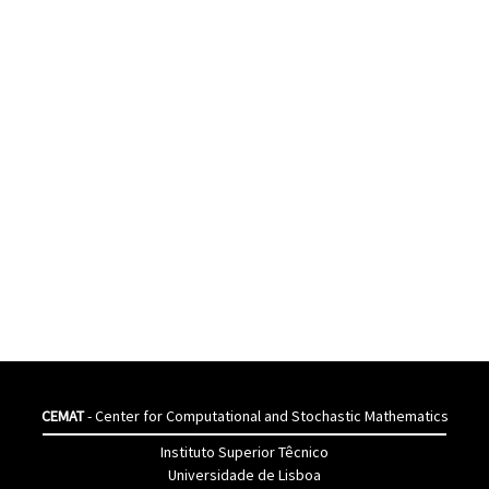
CEMAT
- Center for Computational and Stochastic Mathematics
Instituto Superior Têcnico
Universidade de Lisboa