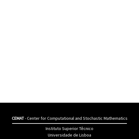
CEMAT
- Center for Computational and Stochastic Mathematics
Instituto Superior Têcnico
Universidade de Lisboa