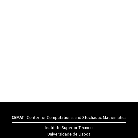
CEMAT
- Center for Computational and Stochastic Mathematics
Instituto Superior Têcnico
Universidade de Lisboa