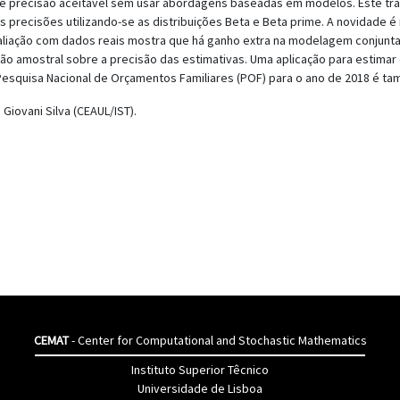
l de precisão aceitável sem usar abordagens baseadas em modelos. Este t
ivas precisões utilizando-se as distribuições Beta e Beta prime. A novidad
aliação com dados reais mostra que há ganho extra na modelagem conjunta
ção amostral sobre a precisão das estimativas. Uma aplicação para estimar
Pesquisa Nacional de Orçamentos Familiares (POF) para o ano de 2018 é t
Giovani Silva (CEAUL/IST).
CEMAT
- Center for Computational and Stochastic Mathematics
Instituto Superior Têcnico
Universidade de Lisboa