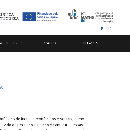
pt
|
en
ROJECTS
CALLS
CONTACTS
as
nfiáveis de índices económicos e sociais, como
, devido ao pequeno tamanho da amostra nessas