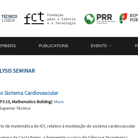
EMBERS
PUBLICATIONS
EVENTS
P
LYSIS SEMINAR
o Sistema Cardiovascular
P3.10, Mathematics Building)
More
 Superior Técnico
o de matemática do IST, relativo à modelação do sistema cardiovascular.
eomara da Costa Primo, a frequentar o curso de Ciência e Tecnologia.)