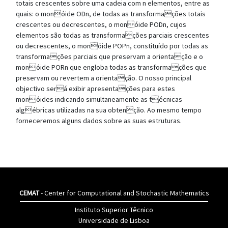
totais crescentes sobre uma cadeia com n elementos, entre as
quais: o monóide ODn, de todas as transformações totais
crescentes ou decrescentes, o monóide PODn, cujos
elementos são todas as transformações parciais crescentes
ou decrescentes, o monóide POPn, constituído por todas as
transformações parciais que preservam a orientação e o
monóide PORn que engloba todas as transformações que
preservam ou revertem a orientação. O nosso principal
objectivo será exibir apresentações para estes
monóides indicando simultaneamente as técnicas
algébricas utilizadas na sua obtenção. Ao mesmo tempo
forneceremos alguns dados sobre as suas estruturas.
CEMAT
- Center for Computational and Stochastic Mathematics
Instituto Superior Têcnico
Universidade de Lisboa