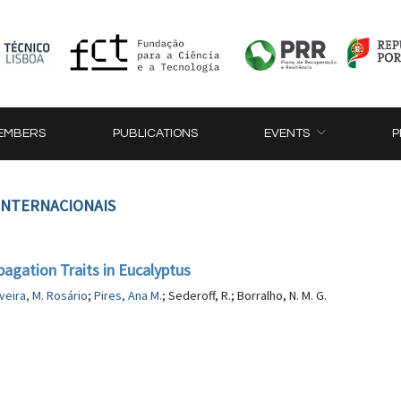
EMBERS
PUBLICATIONS
EVENTS
P
 INTERNACIONAIS
pagation Traits in Eucalyptus
iveira, M. Rosário
;
Pires, Ana M.
; Sederoff, R.; Borralho, N. M. G.