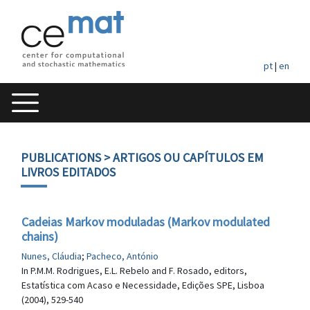
pt
|
en
PUBLICATIONS
> ARTIGOS OU CAPÍTULOS EM
LIVROS EDITADOS
Cadeias Markov moduladas (Markov modulated
chains)
Nunes, Cláudia
;
Pacheco, António
In P.M.M. Rodrigues, E.L. Rebelo and F. Rosado, editors,
Estatística com Acaso e Necessidade, Edições SPE, Lisboa
(2004), 529-540