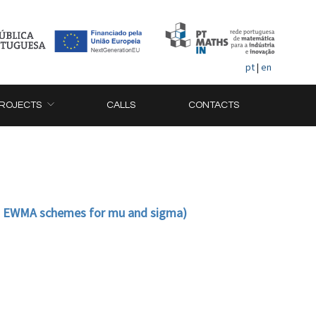
pt
|
en
ROJECTS
CALLS
CONTACTS
ed EWMA schemes for mu and sigma)