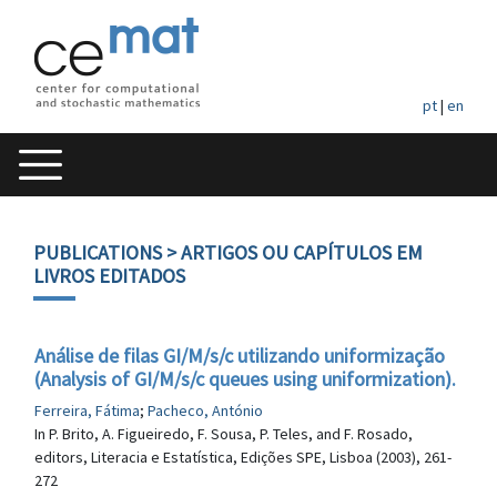
pt
|
en
PUBLICATIONS
> ARTIGOS OU CAPÍTULOS EM
LIVROS EDITADOS
Análise de filas GI/M/s/c utilizando uniformização
(Analysis of GI/M/s/c queues using uniformization).
Ferreira, Fátima
;
Pacheco, António
In P. Brito, A. Figueiredo, F. Sousa, P. Teles, and F. Rosado,
editors, Literacia e Estatística, Edições SPE, Lisboa (2003), 261-
272