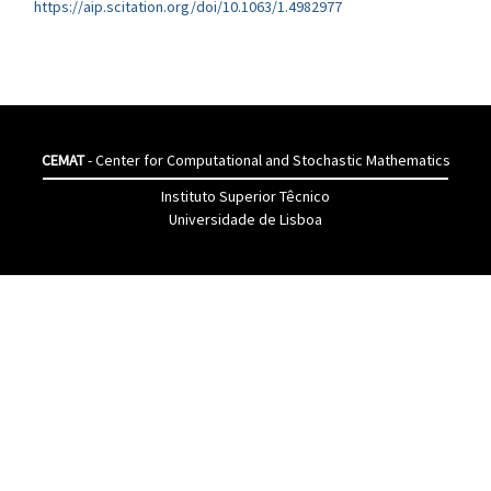
https://aip.scitation.org/doi/10.1063/1.4982977
CEMAT
- Center for Computational and Stochastic Mathematics
Instituto Superior Têcnico
Universidade de Lisboa