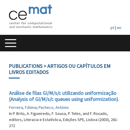
pt
|
en
PUBLICATIONS
> ARTIGOS OU CAPÍTULOS EM
LIVROS EDITADOS
Análise de filas GI/M/s/c utilizando uniformização
(Analysis of GI/M/s/c queues using uniformization).
Ferreira, Fátima
;
Pacheco, António
In P. Brito, A. Figueiredo, F. Sousa, P. Teles, and F. Rosado,
editors, Literacia e Estatística, Edições SPE, Lisboa (2003), 261-
272