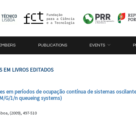
EMBERS
PUBLICATIONS
EVENTS
P
S EM LIVROS EDITADOS
es em períodos de ocupação contínua de sistemas oscilant
ng M/G/1/n queueing systems)
sboa, (2009), 497-510