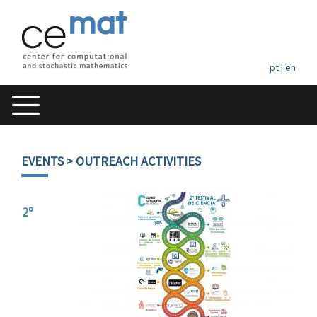
pt
|
en
EVENTS
> OUTREACH ACTIVITIES
2º