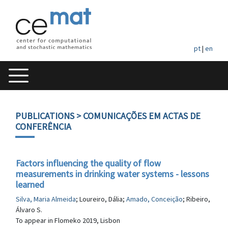
pt
|
en
PUBLICATIONS
> COMUNICAÇÕES EM ACTAS DE
CONFERÊNCIA
Factors influencing the quality of flow
measurements in drinking water systems - lessons
learned
Silva, Maria Almeida
; Loureiro, Dália;
Amado, Conceição
; Ribeiro,
Álvaro S.
To appear in Flomeko 2019, Lisbon