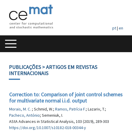
pt
|
en
PUBLICAÇÕES
> ARTIGOS EM REVISTAS
INTERNACIONAIS
Correction to: Comparison of joint control schemes
for multivariate normal i.i.d. output
Morais, M. C.
; Schmid, W.;
Ramos, Patrícia F.
; Lazariv, T.;
Pacheco, António
; Semeniuk, I.
AStA Advances in Statistical Analysis, 103 (2019), 289-303
https://doi.org/10.1007/s10182-018-00344-y