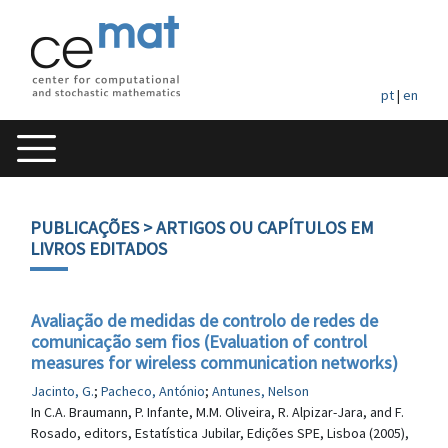
pt
|
en
PUBLICAÇÕES
> ARTIGOS OU CAPÍTULOS EM
LIVROS EDITADOS
Avaliação de medidas de controlo de redes de
comunicação sem fios (Evaluation of control
measures for wireless communication networks)
Jacinto, G.
;
Pacheco, António
;
Antunes, Nelson
In C.A. Braumann, P. Infante, M.M. Oliveira, R. Alpizar-Jara, and F.
Rosado, editors, Estatística Jubilar, Edições SPE, Lisboa (2005),