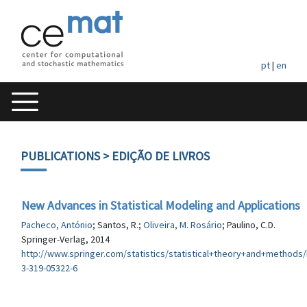
pt
|
en
PUBLICATIONS
> EDIÇÃO DE LIVROS
New Advances in Statistical Modeling and Applications
Pacheco, António
; Santos, R.;
Oliveira, M. Rosário
; Paulino, C.D.
Springer-Verlag, 2014
http://www.springer.com/statistics/statistical+theory+and+methods
3-319-05322-6