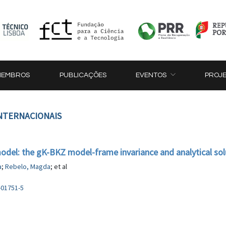
MEMBROS
PUBLICAÇÕES
EVENTOS
PROJ
INTERNACIONAIS
model: the gK-BKZ model-frame invariance and analytical sol
a
;
Rebelo, Magda
; et al
-01751-5